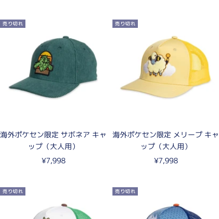
ー
ル
ル
価
売り切れ
売り切れ
価
格
格
海外ポケセン限定 サボネア キャ
海外ポケセン限定 メリープ キャ
ップ（大人用）
ップ（大人用）
セ
セ
¥7,998
¥7,998
ー
ー
ル
ル
売り切れ
売り切れ
価
価
格
格