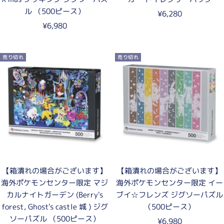
ル （500ピース）
セ
¥6,280
セ
¥6,980
ー
ー
ル
ル
価
売り切れ
売り切れ
価
格
格
【箱潰れの場合がございます】
【箱潰れの場合がございます】
海外ポケモンセンター限定 マジ
海外ポケモンセンター限定 イー
カルナイトガーデン (Berry's
ブイ☆フレンズ ジグソーパズル
forest, Ghost's castle 城 ) ジグ
（500ピース）
ソーパズル （500ピース）
セ
¥6,980