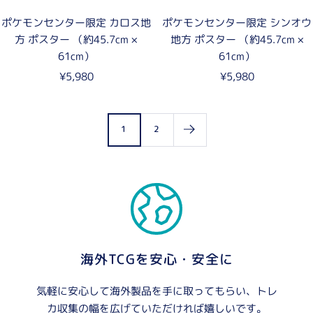
ポケモンセンター限定 カロス地
ポケモンセンター限定 シンオウ
方 ポスター （約45.7cm ×
地方 ポスター （約45.7cm ×
61cm）
61cm）
セ
セ
¥5,980
¥5,980
ー
ー
ル
ル
価
価
1
2
格
格
海外TCGを安心・安全に
気軽に安心して海外製品を手に取ってもらい、トレ
カ収集の幅を広げていただければ嬉しいです。