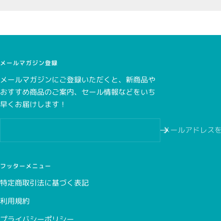
3,000円（税込み）未満の場合
298円（税込）
一部、クレジットカード決済を承っていない商品がございま
す。商品詳細ページをご確認ください。
3,000円（税込み）以上の場合
無料
メールマガジン登録
メールマガジンにご登録いただくと、新商品や
おすすめ商品のご案内、セール情報などをいち
こちら
早くお届けします！
こちら
メールアドレス
フッターメニュー
特定商取引法に基づく表記
利用規約
プライバシーポリシー