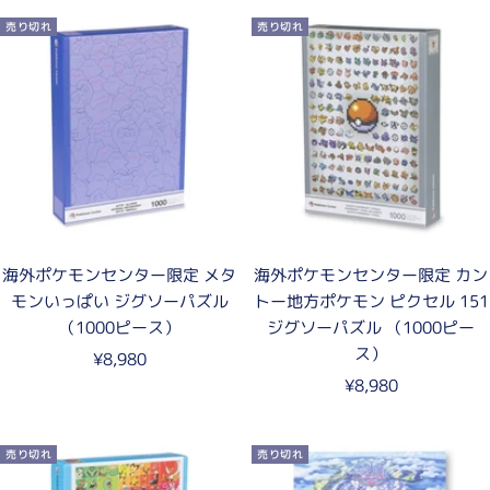
ル
ル
売り切れ
売り切れ
価
価
格
格
海外ポケモンセンター限定 メタ
海外ポケモンセンター限定 カン
モンいっぱい ジグソーパズル
トー地方ポケモン ピクセル 151
（1000ピース）
ジグソーパズル （1000ピー
ス）
セ
¥8,980
セ
ー
¥8,980
ー
ル
ル
価
売り切れ
売り切れ
価
格