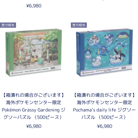
セ
¥6,980
ー
ー
ル
ル
価
売り切れ
売り切れ
価
格
格
【箱潰れの場合がございます】
【箱潰れの場合がございます】
海外ポケモンセンター限定
海外ポケモンセンター限定
Pokémon Grassy Gardening ジ
Pochama’s daily life ジグソー
グソーパズル （500ピース）
パズル （500ピース）
セ
セ
¥6,980
¥6,980
ー
ー