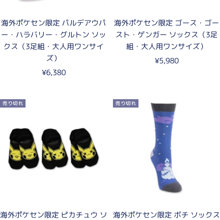
海外ポケセン限定 パルデアウパ
海外ポケセン限定 ゴース・ゴー
ー・ハラバリー・グルトン ソッ
スト・ゲンガー ソックス（3足
クス（3足組・大人用ワンサイ
組・大人用ワンサイズ）
ズ）
セ
¥5,980
セ
¥6,380
ー
ー
ル
ル
価
売り切れ
売り切れ
価
格
格
海外ポケセン限定 ピカチュウ ソ
海外ポケセン限定 ボチ ソックス