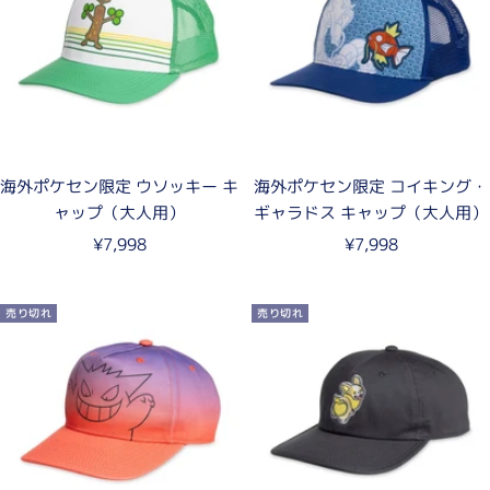
海外ポケセン限定 ウソッキー キ
海外ポケセン限定 コイキング・
ャップ（大人用）
ギャラドス キャップ（大人用）
セ
セ
¥7,998
¥7,998
ー
ー
ル
ル
売り切れ
売り切れ
価
価
格
格