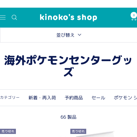
コ
ン
0
kinoko's
テ
ナ
shop
ン
ビ
ツ
ゲ
並び替え
へ
ー
ス
シ
海外ポケモンセンターグッ
キ
ョ
ッ
ン
ズ
プ
新着・再入荷
予約商品
セール
ポケモン 
カテゴリー
66 製品
売り切れ
売り切れ