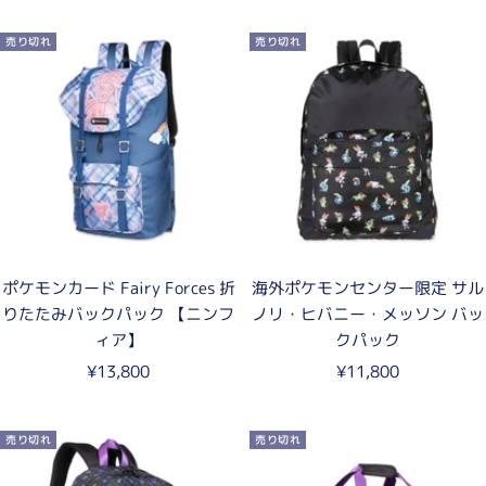
ル
ル
売り切れ
売り切れ
価
価
格
格
ポケモンカード Fairy Forces 折
海外ポケモンセンター限定 サル
りたたみバックパック 【ニンフ
ノリ・ヒバニー・メッソン バッ
ィア】
クパック
セ
セ
¥13,800
¥11,800
ー
ー
ル
ル
売り切れ
売り切れ
価
価
格
格