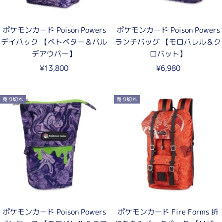
ポケモンカード Poison Powers
ポケモンカード Poison Powers
デイパック 【ベトベター＆パル
ランチバッグ 【モロバレル＆ク
デアウパー】
ロバット】
セ
セ
¥13,800
¥6,980
ー
ー
ル
ル
売り切れ
売り切れ
価
価
格
格
ポケモンカード Poison Powers
ポケモンカード Fire Forms 折