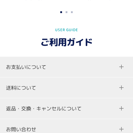
ス
ス
ス
ラ
ラ
ラ
USER GUIDE
イ
イ
イ
ド
ド
ド
ご利用ガイド
に
に
に
移
移
移
動
動
動
お支払いについて
1
2
3
送料について
返品・交換・キャンセルについて
ご注文合計金額
送料
お問い合わせ