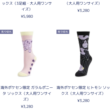
ックス（3足組・大人用ワンサ
（大人用ワンサイズ）
イズ）
セ
¥3,280
セ
¥5,980
ー
ー
ル
ル
価
売り切れ
売り切れ
価
格
格
海外ポケセン限定 ガラルポニー
海外ポケセン限定 ヒトモシ ソッ
タ ソックス（大人用ワンサイ
クス（大人用ワンサイズ）
ズ）
セ
¥3,280
セ
¥3,280
ー