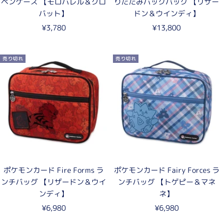
ペンケース 【モロバレル＆クロ
りたたみバックパック 【リザー
バット】
ドン＆ウインディ】
セ
セ
¥3,780
¥13,800
ー
ー
ル
ル
売り切れ
売り切れ
価
価
格
格
ポケモンカード Fire Forms ラ
ポケモンカード Fairy Forces ラ
ンチバッグ 【リザードン＆ウイ
ンチバッグ 【トゲピー＆マネ
ンディ】
ネ】
セ
セ
¥6,980
¥6,980
ー
ー