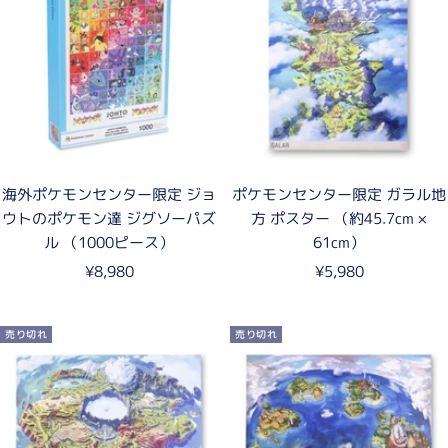
格
海外ポケモンセンター限定 ジョ
ポケモンセンター限定 ガラル地
ウトのポケモン達 ジグソーパズ
方 ポスター （約45.7cm ×
ル （1000ピース）
61cm）
セ
セ
¥8,980
¥5,980
ー
ー
ル
ル
売り切れ
売り切れ
価
価
格
格