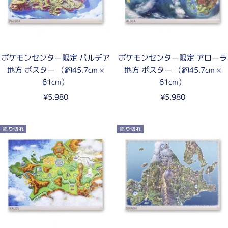
ポケモンセンター限定 パルデア
ポケモンセンター限定 アローラ
地方 ポスター （約45.7cm ×
地方 ポスター （約45.7cm ×
61cm）
61cm）
セ
セ
¥5,980
¥5,980
ー
ー
ル
ル
売り切れ
売り切れ
価
価
格
格