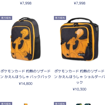
セ
セ
¥7,998
¥7,998
ー
ー
ル
ル
売り切れ
売り切れ
価
価
格
格
ポケモンカード 灼熱のリザード
ポケモンカード 灼熱のリザード
ン かえんほうしゃ バックパック
ン かえんほうしゃ ショルダーバ
ック
セ
¥14,800
セ
ー
¥10,300
ー
ル
ル
価
売り切れ
売り切れ