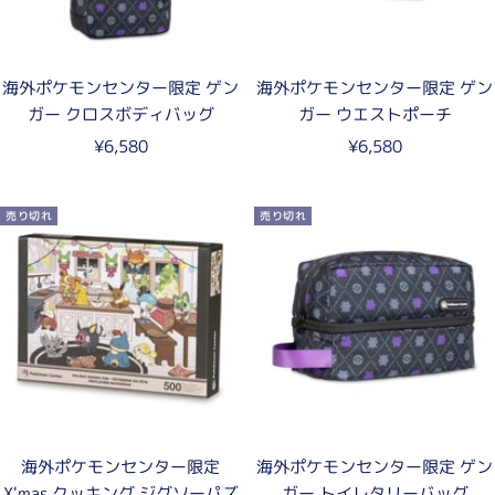
海外ポケモンセンター限定 ゲン
海外ポケモンセンター限定 ゲン
ガー クロスボディバッグ
ガー ウエストポーチ
セ
セ
¥6,580
¥6,580
ー
ー
ル
ル
売り切れ
売り切れ
価
価
格
格
海外ポケモンセンター限定
海外ポケモンセンター限定 ゲン
X'mas クッキング ジグソーパズ
ガー トイレタリーバッグ