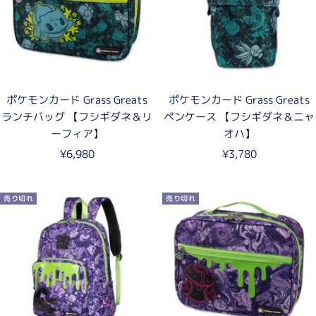
ポケモンカード Grass Greats
ポケモンカード Grass Greats
ランチバッグ 【フシギダネ＆リ
ペンケース 【フシギダネ＆ニャ
ーフィア】
オハ】
セ
セ
¥6,980
¥3,780
ー
ー
ル
ル
売り切れ
売り切れ
価
価
格
格