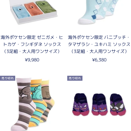
海外ポケセン限定 ゼニガメ・ヒ
海外ポケセン限定 バニプッチ・
トカゲ・フシギダネ ソックス
タマザラシ・ユキハミ ソックス
（3足組・大人用ワンサイズ）
（3足組・大人用ワンサイズ）
セ
セ
¥9,980
¥6,380
ー
ー
ル
ル
売り切れ
売り切れ
価
価
格
格