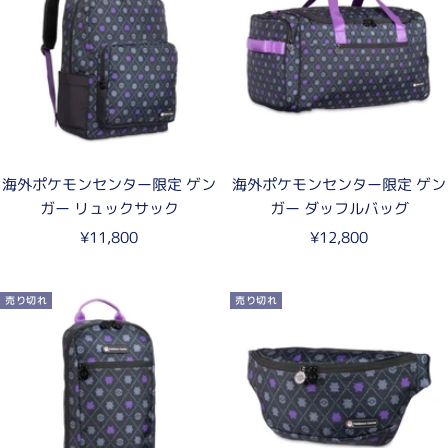
海外ポケモンセンター限定 ゲン
海外ポケモンセンター限定 ゲン
ガー リュックサック
ガー ダッフルバッグ
セ
セ
¥11,800
¥12,800
ー
ー
ル
ル
売り切れ
売り切れ
価
価
格
格