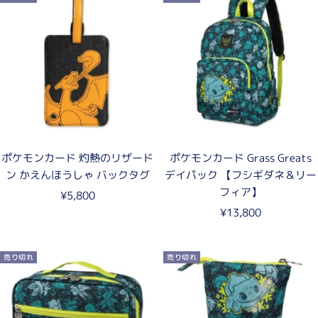
価
格
格
ポケモンカード 灼熱のリザード
ポケモンカード Grass Greats
ン かえんほうしゃ バックタグ
デイパック 【フシギダネ＆リー
フィア】
セ
¥5,800
セ
ー
¥13,800
ー
ル
ル
価
売り切れ
売り切れ
価
格
格