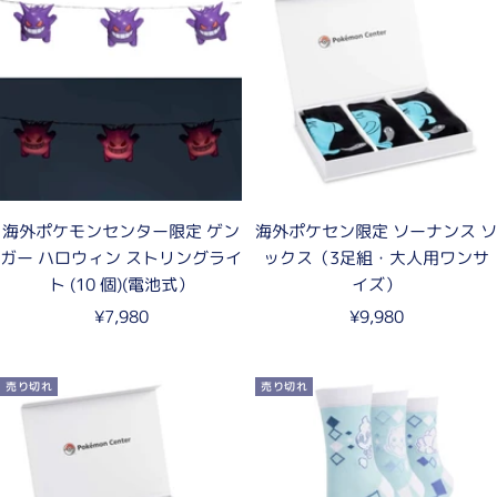
海外ポケモンセンター限定 ゲン
海外ポケセン限定 ソーナンス ソ
ガー ハロウィン ストリングライ
ックス（3足組・大人用ワンサ
ト (10 個)(電池式）
イズ）
セ
セ
¥7,980
¥9,980
ー
ー
ル
ル
売り切れ
売り切れ
価
価
格
格