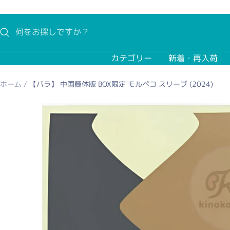
コ
ン
テ
ン
カテゴリー
新着・再入荷
ツ
へ
ホーム
【バラ】 中国簡体版 BOX限定 モルペコ スリーブ (2024)
ス
キ
ッ
プ