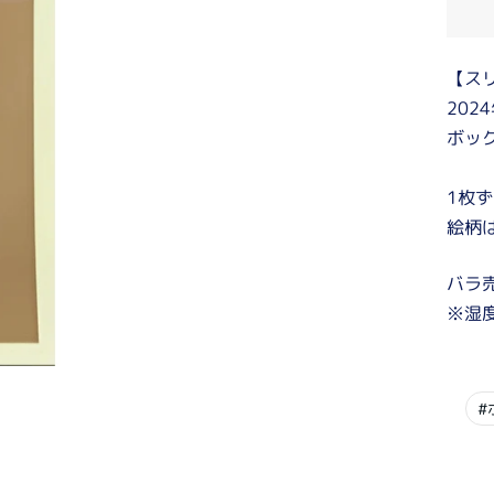
価
格
【ス
202
ボッ
1枚
絵柄
バラ
※湿
#