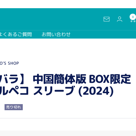
0
ニ
ュ
よくあるご質問
お問い合わせ
ー
ス
レ
タ
O'S SHOP
ー
バラ】 中国簡体版 BOX限定
ルペコ スリーブ (2024)
売り切れ