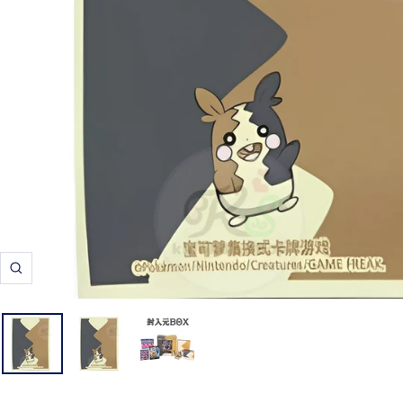
ズ
ー
ム
イ
ン