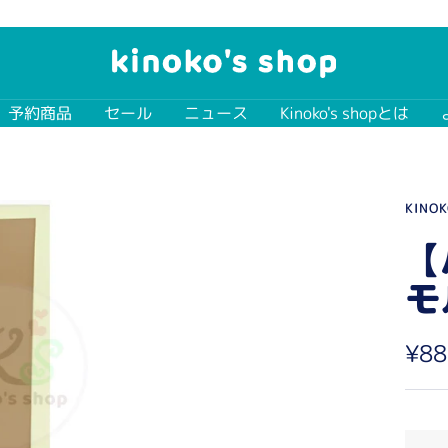
kinoko's
shop
予約商品
セール
ニュース
Kinoko's shopとは
KINOK
【
モ
セ
¥88
ー
ル