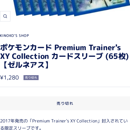
ズ
ー
ム
KINOKO'S SHOP
イ
ポケモンカード Premium Trainer's
ン
XY Collection カードスリーブ (65枚)
【ゼルネアス】
セ
¥1,280
売り切れ
ー
ル
売り切れ
価
格
2017年発売の「Premium Trainer's XY Collection」封入されてい
る限定スリーブです。