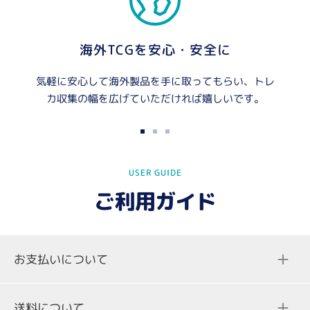
海外TCGを安心・安全に
気軽に安心して海外製品を手に取ってもらい、トレ
カ収集の幅を広げていただければ嬉しいです。
ス
ス
ス
ラ
ラ
ラ
USER GUIDE
イ
イ
イ
ド
ド
ド
ご利用ガイド
に
に
に
移
移
移
動
動
動
お支払いについて
1
2
3
送料について