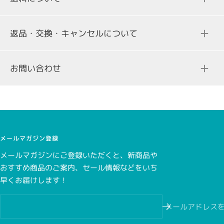
返品・交換・キャンセルについて
ご注文合計金額
送料
お問い合わせ
3,000円（税込み）未満の場合
298円（税込）
一部、クレジットカード決済を承っていない商品がございま
す。商品詳細ページをご確認ください。
3,000円（税込み）以上の場合
無料
メールマガジン登録
メールマガジンにご登録いただくと、新商品や
おすすめ商品のご案内、セール情報などをいち
こちら
早くお届けします！
こちら
メールアドレス