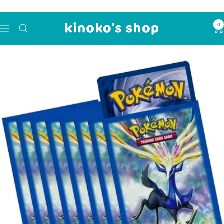
コ
ン
0
kinoko's
テ
ナ
shop
ン
ビ
ツ
ゲ
へ
ー
ス
シ
キ
ョ
ッ
ン
プ