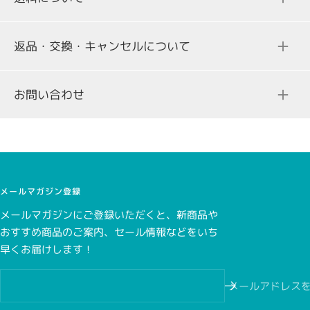
返品・交換・キャンセルについて
ご注文合計金額
送料
お問い合わせ
3,000円（税込み）未満の場合
298円（税込）
一部、クレジットカード決済を承っていない商品がございま
す。商品詳細ページをご確認ください。
3,000円（税込み）以上の場合
無料
メールマガジン登録
メールマガジンにご登録いただくと、新商品や
おすすめ商品のご案内、セール情報などをいち
こちら
早くお届けします！
こちら
メールアドレス