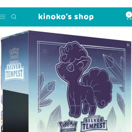
コ
ン
0
kinoko's
テ
ナ
shop
ン
ビ
ツ
ゲ
へ
ー
ス
シ
キ
ョ
ッ
ン
プ