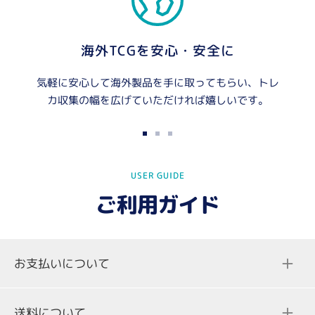
海外TCGを安心・安全に
気軽に安心して海外製品を手に取ってもらい、トレ
カ収集の幅を広げていただければ嬉しいです。
ス
ス
ス
ラ
ラ
ラ
USER GUIDE
イ
イ
イ
ド
ド
ド
ご利用ガイド
に
に
に
移
移
移
動
動
動
お支払いについて
1
2
3
送料について