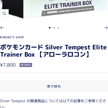
ズ
ー
ム
ス
ス
ス
イ
ラ
ラ
ラ
KINOKO'S SHOP
ン
イ
イ
イ
ポケモンカード Silver Tempest Elite
ド
ド
ド
Trainer Box 【アローラロコン】
に
に
に
移
移
移
セ
¥7,800
売り切れ
動
動
動
ー
1
2
3
ル
売り切れ
価
格
Silver Tempest の関連商品については以下の記事をご参照くださ
い。