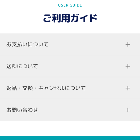
USER GUIDE
イ
イ
イ
ド
ド
ド
ご利用ガイド
に
に
に
移
移
移
動
動
動
お支払いについて
1
2
3
送料について
返品・交換・キャンセルについて
ご注文合計金額
送料
お問い合わせ
3,000円（税込み）未満の場合
298円（税込）
一部、クレジットカード決済を承っていない商品がございま
す。商品詳細ページをご確認ください。
3,000円（税込み）以上の場合
無料