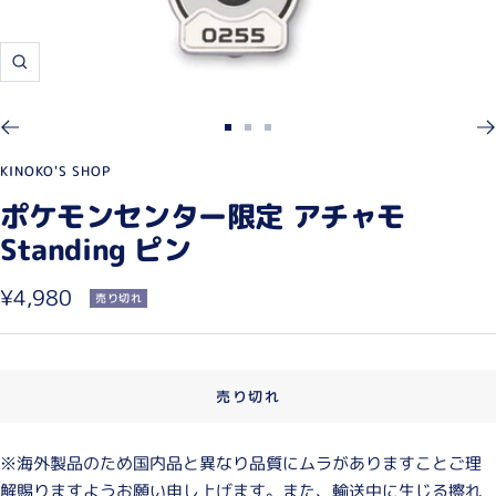
ズ
ー
ム
ス
ス
ス
イ
ラ
ラ
ラ
KINOKO'S SHOP
ン
イ
イ
イ
ポケモンセンター限定 アチャモ
ド
ド
ド
Standing ピン
に
に
に
移
移
移
セ
¥4,980
売り切れ
動
動
動
ー
1
2
3
ル
売り切れ
価
格
※海外製品のため国内品と異なり品質にムラがありますことご理
解賜りますようお願い申し上げます。また、輸送中に生じる擦れ