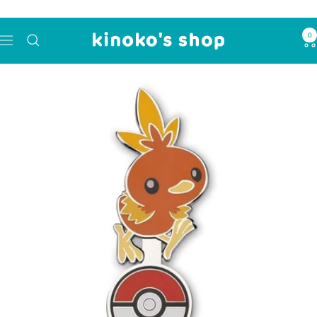
コ
ン
0
kinoko's
テ
ナ
shop
ン
ビ
ツ
ゲ
へ
ー
ス
シ
キ
ョ
ッ
ン
プ