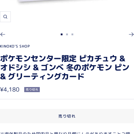
ズ
ー
ム
ス
ス
ス
イ
ラ
ラ
ラ
KINOKO'S SHOP
ン
イ
イ
イ
ポケモンセンター限定 ピカチュウ &
ド
ド
ド
オドシシ & ゴンべ 冬のポケモン ピン
に
に
に
& グリーティングカード
移
移
移
動
動
動
セ
¥4,180
1
2
3
売り切れ
ー
ル
売り切れ
価
格