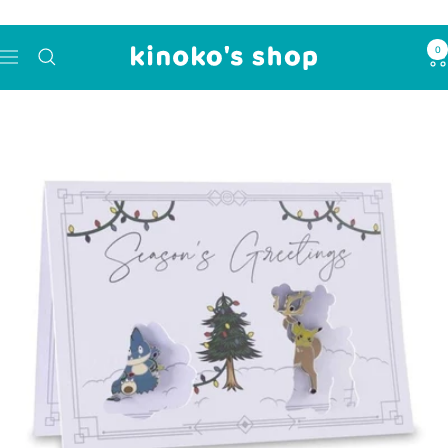
コ
ン
0
kinoko's
テ
ナ
shop
ン
ビ
ツ
ゲ
へ
ー
ス
シ
キ
ョ
ッ
ン
プ