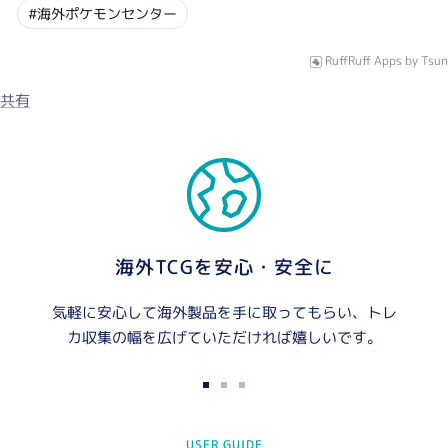
#海外ポケモンセンター
RuffRuff Apps
by
Tsun
共有
海外TCGを安心・安全に
気軽に安心して海外製品を手に取ってもらい、トレ
カ収集の幅を広げていただければ嬉しいです。
ス
ス
ス
ラ
ラ
ラ
USER GUIDE
イ
イ
イ