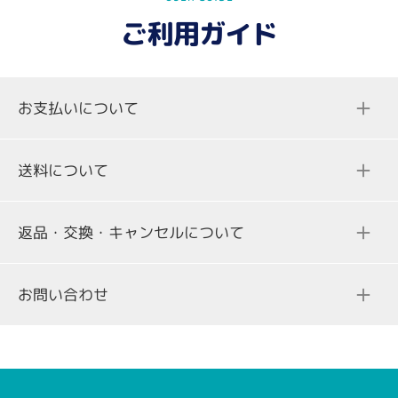
ド
ド
ド
ご利用ガイド
に
に
に
移
移
移
動
動
動
お支払いについて
1
2
3
送料について
返品・交換・キャンセルについて
ご注文合計金額
送料
お問い合わせ
3,000円（税込み）未満の場合
298円（税込）
一部、クレジットカード決済を承っていない商品がございま
す。商品詳細ページをご確認ください。
3,000円（税込み）以上の場合
無料