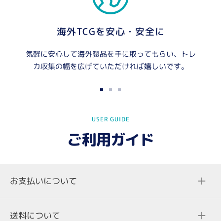
海外TCGを安心・安全に
気軽に安心して海外製品を手に取ってもらい、トレ
カ収集の幅を広げていただければ嬉しいです。
ス
ス
ス
ラ
ラ
ラ
USER GUIDE
イ
イ
イ
ド
ド
ド
ご利用ガイド
に
に
に
移
移
移
動
動
動
お支払いについて
1
2
3
送料について