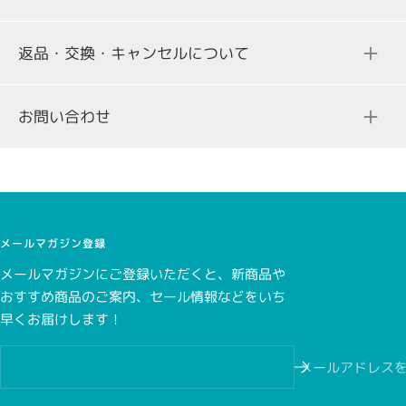
返品・交換・キャンセルについて
ご注文合計金額
送料
お問い合わせ
3,000円（税込み）未満の場合
298円（税込）
一部、クレジットカード決済を承っていない商品がございま
す。商品詳細ページをご確認ください。
3,000円（税込み）以上の場合
無料
メールマガジン登録
メールマガジンにご登録いただくと、新商品や
おすすめ商品のご案内、セール情報などをいち
こちら
早くお届けします！
こちら
メールアドレス