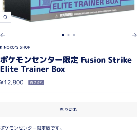
ズ
ー
ム
ス
ス
ス
イ
ラ
ラ
ラ
KINOKO'S SHOP
ン
イ
イ
イ
ポケモンセンター限定 Fusion Strike
ド
ド
ド
Elite Trainer Box
に
に
に
移
移
移
セ
¥12,800
売り切れ
動
動
動
ー
1
2
3
ル
売り切れ
価
格
ポケモンセンター限定版です。