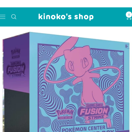
コ
ン
0
kinoko's
テ
ナ
shop
ン
ビ
ツ
ゲ
へ
ー
ス
シ
キ
ョ
ッ
ン
プ