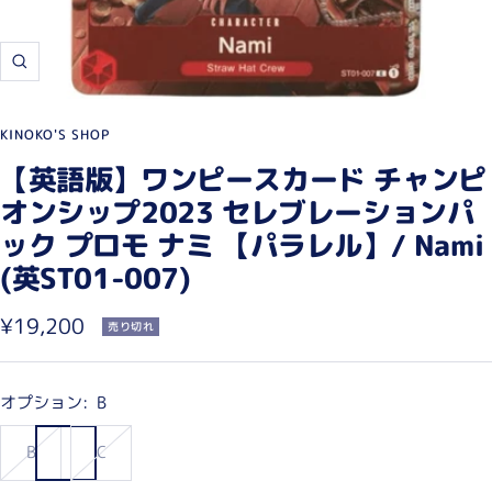
ズ
ー
ム
KINOKO'S SHOP
イ
【英語版】ワンピースカード チャンピ
ン
オンシップ2023 セレブレーションパ
ック プロモ ナミ 【パラレル】/ Nami
(英ST01-007)
セ
¥19,200
売り切れ
ー
ル
オプション:
B
価
B
C
格