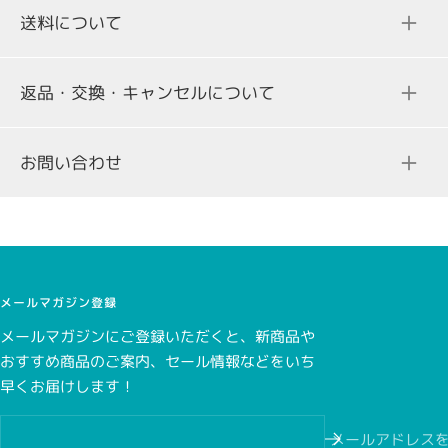
送料について
返品・交換・キャンセルについて
ご注文合計金額
送料
お問い合わせ
3,000円（税込み）未満の場合
298円（税込）
一部、クレジットカード決済を承っていない商品がございま
す。商品詳細ページをご確認ください。
3,000円（税込み）以上の場合
無料
メールマガジン登録
メールマガジンにご登録いただくと、新商品や
おすすめ商品のご案内、セール情報などをいち
こちら
早くお届けします！
こちら
メールアドレス