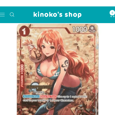
コ
ン
0
kinoko's
テ
ナ
shop
ン
ビ
ツ
ゲ
へ
ー
ス
シ
キ
ョ
ッ
ン
プ