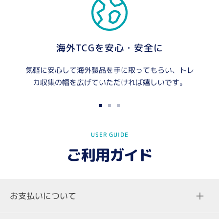
海外TCGを安心・安全に
気軽に安心して海外製品を手に取ってもらい、トレ
カ収集の幅を広げていただければ嬉しいです。
ス
ス
ス
ラ
ラ
ラ
USER GUIDE
イ
イ
イ
ド
ド
ド
ご利用ガイド
に
に
に
移
移
移
動
動
動
お支払いについて
1
2
3