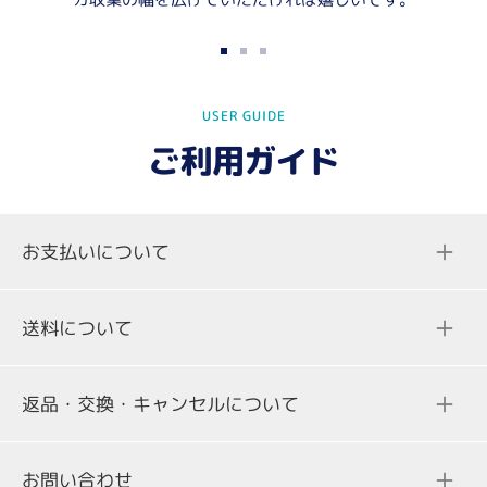
ス
ス
ス
ラ
ラ
ラ
USER GUIDE
イ
イ
イ
ド
ド
ド
ご利用ガイド
に
に
に
移
移
移
動
動
動
お支払いについて
1
2
3
送料について
返品・交換・キャンセルについて
ご注文合計金額
送料
お問い合わせ