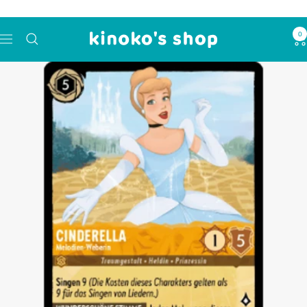
コ
ン
0
kinoko's
テ
ナ
shop
ン
ビ
ツ
ゲ
へ
ー
ス
シ
キ
ョ
ッ
ン
プ