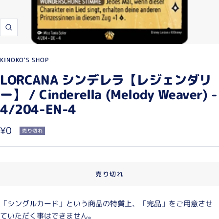
ズ
ー
ム
KINOKO'S SHOP
イ
LORCANA シンデレラ【レジェンダリ
ン
ー】 / Cinderella (Melody Weaver) -
4/204-EN-4
セ
¥0
売り切れ
ー
ル
売り切れ
価
格
「シングルカード」という商品の特質上、「完品」をご用意させ
ていただく事はできません。