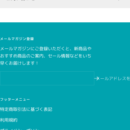
3,000円（税込み）未満の場合
298円（税込）
一部、クレジットカード決済を承っていない商品がございま
す。商品詳細ページをご確認ください。
3,000円（税込み）以上の場合
無料
メールマガジン登録
メールマガジンにご登録いただくと、新商品や
おすすめ商品のご案内、セール情報などをいち
こちら
早くお届けします！
こちら
メールアドレス
フッターメニュー
特定商取引法に基づく表記
利用規約